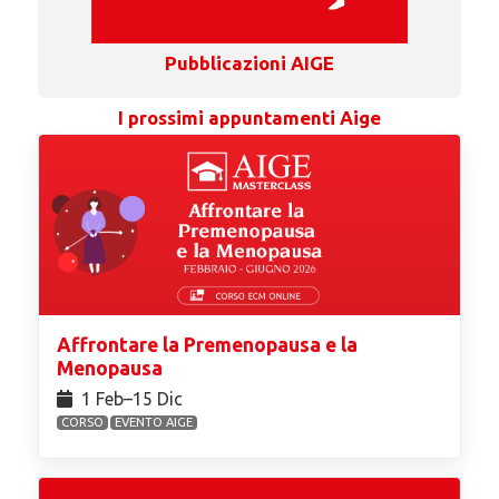
Pubblicazioni AIGE
I prossimi appuntamenti Aige
Affrontare la Premenopausa e la
Menopausa
1 Feb⁠–15 Dic
CORSO
EVENTO AIGE