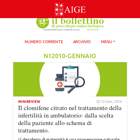
Skip
to
content
NUMERO CORRENTE
ARCHIVIO
MENU
N12010-GENNAIO
MINIREVIEW
10 Gen, 2010
Il clomifene citrato nel trattamento della
infertilità in ambulatorio: dalla scelta
della paziente allo schema di
trattamento.
I l desiderio di maternità è una propensione naturale,