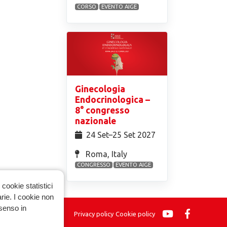
CORSO
EVENTO AIGE
Ginecologia
Endocrinologica –
8° congresso
nazionale
24 Set⁠–25 Set 2027
Roma, Italy
CONGRESSO
EVENTO AIGE
cookie statistici
arie. I cookie non
nsenso in
Privacy policy
Cookie policy