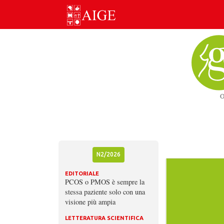
Skip
to
content
N2/2026
EDITORIALE
PCOS o PMOS è sempre la
stessa paziente solo con una
visione più ampia
LETTERATURA SCIENTIFICA