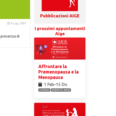
Pubblicazioni AIGE
4 Lug, 2007
I prossimi appuntamenti
Aige
a presenza di
Affrontare la
Premenopausa e la
Menopausa
1 Feb⁠–15 Dic
CORSO
EVENTO AIGE