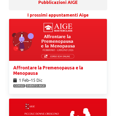
Pubblicazioni AIGE
I prossimi appuntamenti Aige
Affrontare la Premenopausa e la
Menopausa
1 Feb⁠–15 Dic
CORSO
EVENTO AIGE