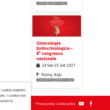
CORSO
EVENTO AIGE
Ginecologia
Endocrinologica –
8° congresso
nazionale
24 Set⁠–25 Set 2027
Roma, Italy
CONGRESSO
EVENTO AIGE
cookie statistici
arie. I cookie non
nsenso in
Privacy policy
Cookie policy