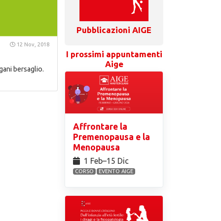
Pubblicazioni AIGE
12 Nov, 2018
I prossimi appuntamenti
Aige
gani bersaglio.
Affrontare la
Premenopausa e la
Menopausa
1 Feb⁠–15 Dic
CORSO
EVENTO AIGE