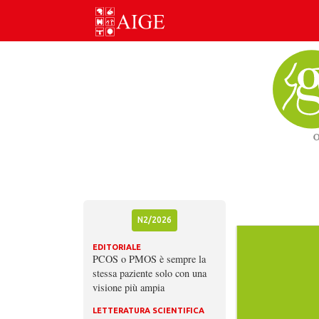
Skip
to
content
N2/2026
EDITORIALE
PCOS o PMOS è sempre la
stessa paziente solo con una
visione più ampia
LETTERATURA SCIENTIFICA