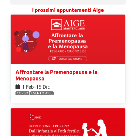
I prossimi appuntamenti Aige
Affrontare la Premenopausa e la
Menopausa
1 Feb⁠–15 Dic
CORSO
EVENTO AIGE