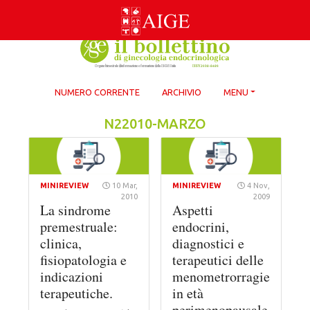
Skip
to
content
NUMERO CORRENTE
ARCHIVIO
MENU
N22010-MARZO
MINIREVIEW
10 Mar,
MINIREVIEW
4 Nov,
2010
2009
La sindrome
Aspetti
premestruale:
endocrini,
clinica,
diagnostici e
fisiopatologia e
terapeutici delle
indicazioni
menometrorragie
terapeutiche.
in età
perimenopausale