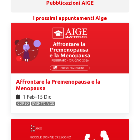
Pubblicazioni AIGE
I prossimi appuntamenti Aige
Affrontare la Premenopausa e la
Menopausa
1 Feb⁠–15 Dic
CORSO
EVENTO AIGE