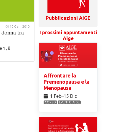
Pubblicazioni AIGE
10 Gen, 2010
 donna tra
I prossimi appuntamenti
Aige
1 , il
Affrontare la
Premenopausa e la
Menopausa
1 Feb⁠–15 Dic
CORSO
EVENTO AIGE