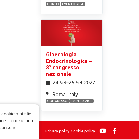
CORSO
EVENTO AIGE
Ginecologia
Endocrinologica –
8° congresso
nazionale
24 Set⁠–25 Set 2027
Roma, Italy
CONGRESSO
EVENTO AIGE
cookie statistici
arie. I cookie non
nsenso in
Privacy policy
Cookie policy