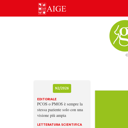
Skip
to
content
N2/2026
EDITORIALE
PCOS o PMOS è sempre la
stessa paziente solo con una
visione più ampia
LETTERATURA SCIENTIFICA