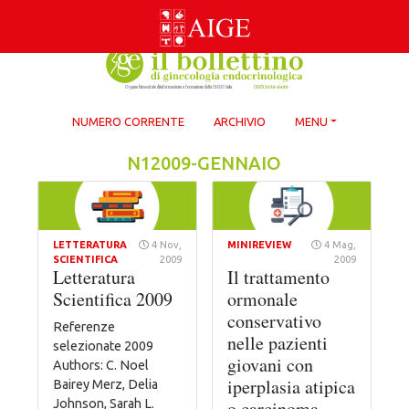
Skip
to
content
NUMERO CORRENTE
ARCHIVIO
MENU
N12009-GENNAIO
LETTERATURA
4 Nov,
MINIREVIEW
4 Mag,
SCIENTIFICA
2009
2009
Letteratura
Il trattamento
Scientifica 2009
ormonale
conservativo
Referenze
nelle pazienti
selezionate 2009
giovani con
Authors: C. Noel
iperplasia atipica
Bairey Merz, Delia
Johnson, Sarah L.
o carcinoma