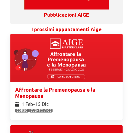
Pubblicazioni AIGE
I prossimi appuntamenti Aige
Affrontare la Premenopausa e la
Menopausa
1 Feb⁠–15 Dic
CORSO
EVENTO AIGE