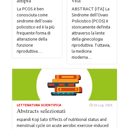
ampia
vita
La PCOS è ben
ABSTRACT {ITA} La
conosciuta come
Sindrome dell’Ovaio
sindrome dell’ovaio
Policistico (PCOS) è
policistico ed è la più
storicamente definita
frequente forma di
attraverso la lente
alterazione della
della ginecologia
funzione
riproduttiva. Tuttavia,
riproduttiva…
la medicina
moderna…
LETTERATURA SCIENTIFICA
26 Lug, 2026
Abstracts selezionati
espandi Koji Sato Effects of nutritional status and
menstrual cycle on acute aerobic exercise-induced