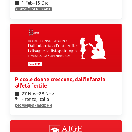
1 Feb⁠–15 Dic
CORSO
EVENTO AIGE
Piccole donne crescono, dall’infanzia
all’età fertile
27 Nov⁠–28 Nov
Firenze, Italia
CORSO
EVENTO AIGE