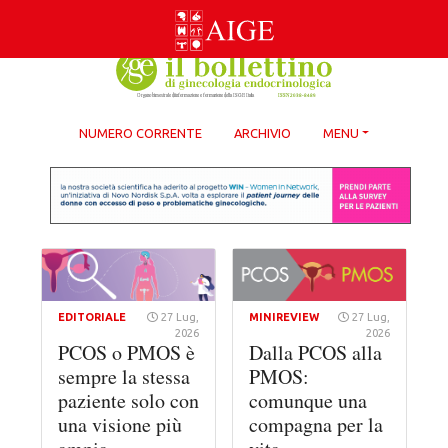
Skip
to
content
NUMERO CORRENTE
ARCHIVIO
MENU
EDITORIALE
27 Lug,
MINIREVIEW
27 Lug,
2026
2026
PCOS o PMOS è
Dalla PCOS alla
sempre la stessa
PMOS:
paziente solo con
comunque una
una visione più
compagna per la