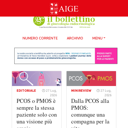
Skip
to
content
NUMERO CORRENTE
ARCHIVIO
MENU
EDITORIALE
27 Lug,
MINIREVIEW
27 Lug,
2026
2026
PCOS o PMOS è
Dalla PCOS alla
sempre la stessa
PMOS:
paziente solo con
comunque una
una visione più
compagna per la