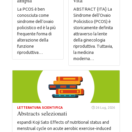
ampia
vita
La PCOS è ben
ABSTRACT {ITA} La
conosciuta come
Sindrome dell’Ovaio
sindrome dell’ovaio
Policistico (PCOS) è
policistico ed è la più
storicamente definita
frequente forma di
attraverso la lente
alterazione della
della ginecologia
funzione
riproduttiva. Tuttavia,
riproduttiva…
la medicina
moderna…
LETTERATURA SCIENTIFICA
26 Lug, 2026
Abstracts selezionati
espandi Koji Sato Effects of nutritional status and
menstrual cycle on acute aerobic exercise-induced