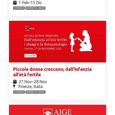
1 Feb⁠–15 Dic
CORSO
EVENTO AIGE
Piccole donne crescono, dall’infanzia
all’età fertile
27 Nov⁠–28 Nov
Firenze, Italia
CORSO
EVENTO AIGE