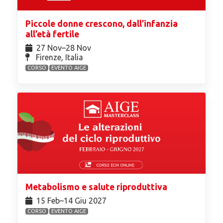
Piccole donne crescono, dall’infanzia
all’età fertile
27 Nov⁠–28 Nov
Firenze, Italia
CORSO
EVENTO AIGE
Metabolismo e salute riproduttiva
15 Feb⁠–14 Giu 2027
CORSO
EVENTO AIGE