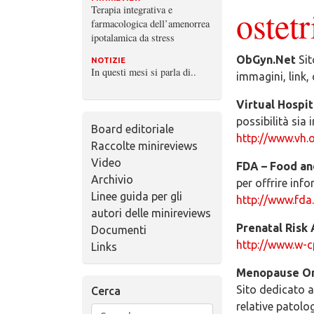
Terapia integrativa e
ostetr
farmacologica dell’amenorrea
ipotalamica da stress
ObGyn.Net
Sit
NOTIZIE
In questi mesi si parla di..
immagini, link,
Virtual Hospit
possibilità sia
Board editoriale
http://www.vh.
Raccolte minireviews
Video
FDA – Food an
Archivio
per offrire inf
Linee guida per gli
http://www.fda
autori delle minireviews
Prenatal Risk
Documenti
http://www.w-c
Links
Menopause O
Sito dedicato 
Cerca
relative patolog