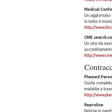
Medical Confe
Un aggiornato 
in tutto il mon
http://www.doc
CME search.c
Un sito da navi
accreditamento
http://www.cme
Contracce
Planned Pare
Guida completal
malattie a tras
http://www.pla
Reproline
Notizie in merit