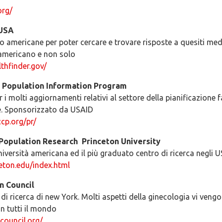
org/
 USA
o americane per poter cercare e trovare risposte a quesiti medi
 americano e non solo
thfinder.gov/
 Population Information Program
 i molti aggiornamenti relativi al settore della pianificazione f
re. Sponsorizzato da USAID
cp.org/pr/
Population Research ­ Princeton University
niversità americana ed il più graduato centro di ricerca negli 
ceton.edu/index.html
n Council
i ricerca di new York. Molti aspetti della ginecologia vi veng
in tutti il mondo
council.org/