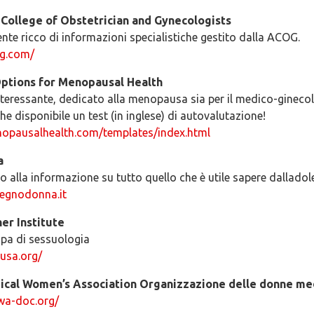
College of Obstetrician and Gynecologists
te ricco di informazioni specialistiche gestito dalla ACOG.
og.com/
ptions for Menopausal Health
nteressante, dedicato alla menopausa sia per il medico-ginecol
he disponibile un test (in inglese) di autovalutazione!
opausalhealth.com/templates/index.html
a
o alla informazione su tutto quello che è utile sapere dalladol
egnodonna.it
er Institute
upa di sessuologia
-usa.org/
cal Women’s Association Organizzazione delle donne me
wa-doc.org/