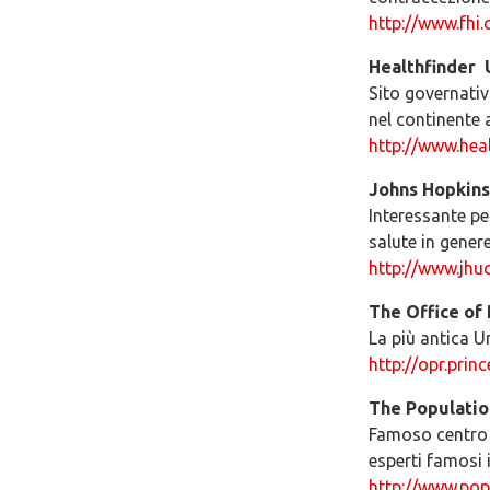
http://www.fhi.
Healthfinder ­
Sito governativ
nel continente
http://www.heal
Johns Hopkins
Interessante per
salute in gene
http://www.jhuc
The Office of 
La più antica U
http://opr.prin
The Populatio
Famoso centro d
esperti famosi 
http://www.pop