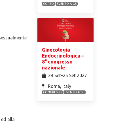
CORSO
EVENTO AIGE
e sessualmente
Ginecologia
Endocrinologica –
8° congresso
nazionale
24 Set⁠–25 Set 2027
Roma, Italy
CONGRESSO
EVENTO AIGE
 ed alla