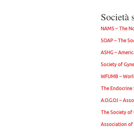
Società s
NAMS – The No
SOAP – The Soc
ASHG – Americ
Society of Gyn
WFUMB – World 
The Endocrine 
A.O.G.O.I – Asso
The Society of
Association of