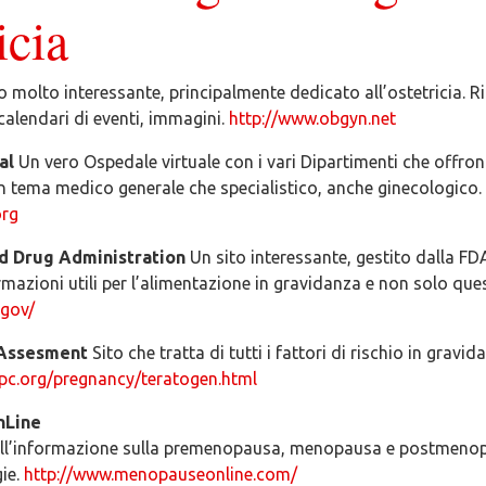
icia
o molto interessante, principalmente dedicato all’ostetricia. R
 calendari di eventi, immagini.
http://www.obgyn.net
al
Un vero Ospedale virtuale con i vari Dipartimenti che offron
 in tema medico generale che specialistico, anche ginecologico.
org
d Drug Administration
Un sito interessante, gestito dalla F
ormazioni utili per l’alimentazione in gravidanza e non solo que
.gov/
 Assesment
Sito che tratta di tutti i fattori di rischio in gravid
pc.org/pregnancy/teratogen.html
nLine
all’informazione sulla premenopausa, menopausa e postmenop
ie.
http://www.menopauseonline.com/