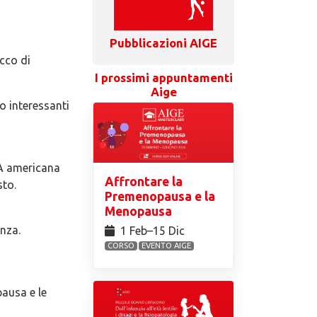
Pubblicazioni AIGE
icco di
I prossimi appuntamenti
Aige
o interessanti
DA americana
Affrontare la
sto.
Premenopausa e la
Menopausa
anza.
1 Feb⁠–15 Dic
CORSO
EVENTO AIGE
ausa e le