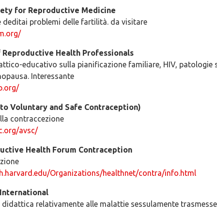
ety for Reproductive Medicine
editai problemi delle fartilità. da visitare
m.org/
f Reproductive Health Professionals
dattico-educativo sulla pianificazione familiare, HIV, patologi
opausa. Interessante
p.org/
to Voluntary and Safe Contraception)
lla contraccezione
c.org/avsc/
uctive Health Forum Contraception
ezione
h.harvard.edu/Organizations/healthnet/contra/info.html
International
a didattica relativamente alle malattie sessulamente trasmesse