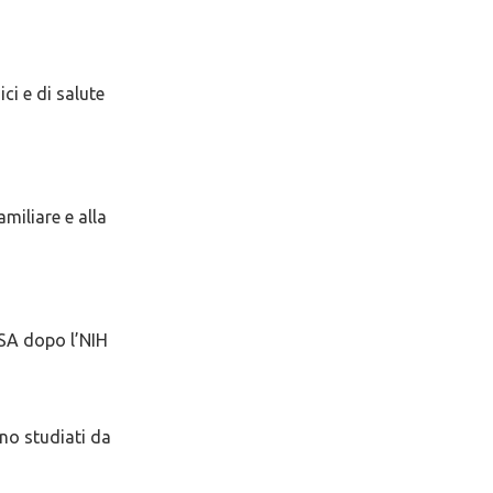
ci e di salute
amiliare e alla
USA dopo l’NIH
ono studiati da