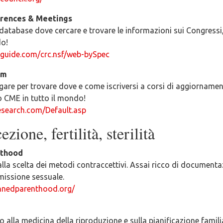
rences & Meetings
database dove cercare e trovare le informazioni sui Congressi
do!
guide.com/crc.nsf/web-bySpec
om
gare per trovare dove e come iscriversi a corsi di aggiornamen
 CME in tutto il mondo!
search.com/Default.asp
zione, fertilità, sterilità
nthood
la scelta dei metodi contraccettivi. Assai ricco di documenta
missione sessuale.
nnedparenthood.org/
o alla medicina della riproduzione e sulla pianificazione famili