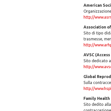
American Soci
Organizzazione d
http://www.asr
Association o
Sito di tipo di
trasmesse, men
http://www.arh
AVSC (Access 
Sito dedicato a
http://www.avs
Global Reprod
Sulla contracc
http://www.hsp
Family Health 
Sito dedito all
contraccezione