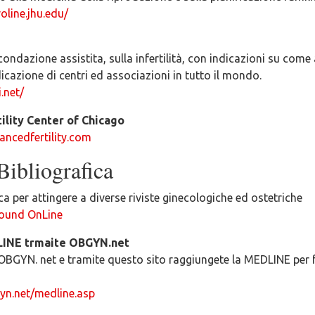
oline.jhu.edu/
condazione assistita, sulla infertilità, con indicazioni su come
dicazione di centri ed associazioni in tutto il mondo.
.net/
ility Center of Chicago
ancedfertility.com
Bibliografica
ca per attingere a diverse riviste ginecologiche ed ostetriche
ound OnLine
LINE trmaite OBGYN.net
OBGYN. net e tramite questo sito raggiungete la MEDLINE per f
yn.net/medline.asp