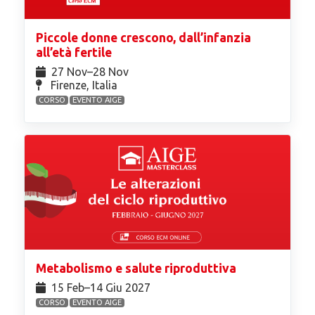
Piccole donne crescono, dall’infanzia
all’età fertile
27 Nov⁠–28 Nov
Firenze, Italia
CORSO
EVENTO AIGE
Metabolismo e salute riproduttiva
15 Feb⁠–14 Giu 2027
CORSO
EVENTO AIGE