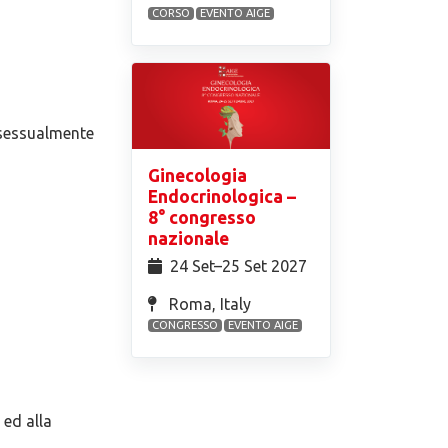
CORSO
EVENTO AIGE
e sessualmente
Ginecologia
Endocrinologica –
8° congresso
nazionale
24 Set⁠–25 Set 2027
Roma, Italy
CONGRESSO
EVENTO AIGE
 ed alla