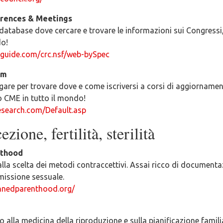
rences & Meetings
database dove cercare e trovare le informazioni sui Congressi
do!
guide.com/crc.nsf/web-bySpec
om
gare per trovare dove e come iscriversi a corsi di aggiornamen
 CME in tutto il mondo!
search.com/Default.asp
zione, fertilità, sterilità
nthood
la scelta dei metodi contraccettivi. Assai ricco di documenta
missione sessuale.
nnedparenthood.org/
o alla medicina della riproduzione e sulla pianificazione famili