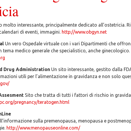
icia
o molto interessante, principalmente dedicato all’ostetricia. R
 calendari di eventi, immagini.
http://www.obgyn.net
al
Un vero Ospedale virtuale con i vari Dipartimenti che offron
 in tema medico generale che specialistico, anche ginecologico.
org
d Drug Administration
Un sito interessante, gestito dalla F
ormazioni utili per l’alimentazione in gravidanza e non solo que
.gov/
 Assesment
Sito che tratta di tutti i fattori di rischio in gravid
pc.org/pregnancy/teratogen.html
nLine
all’informazione sulla premenopausa, menopausa e postmenop
ie.
http://www.menopauseonline.com/