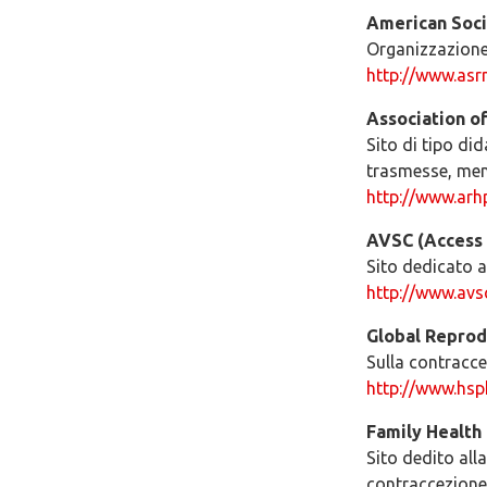
American Soci
Organizzazione d
http://www.asr
Association o
Sito di tipo di
trasmesse, men
http://www.arh
AVSC (Access 
Sito dedicato a
http://www.avs
Global Reprod
Sulla contracc
http://www.hsp
Family Health 
Sito dedito all
contraccezione