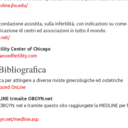
oline.jhu.edu/
condazione assistita, sulla infertilità, con indicazioni su come
dicazione di centri ed associazioni in tutto il mondo.
.net/
ility Center of Chicago
ancedfertility.com
Bibliografica
ca per attingere a diverse riviste ginecologiche ed ostetriche
ound OnLine
LINE trmaite OBGYN.net
OBGYN. net e tramite questo sito raggiungete la MEDLINE per f
yn.net/medline.asp