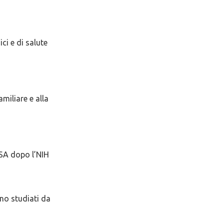
ci e di salute
amiliare e alla
USA dopo l’NIH
ono studiati da