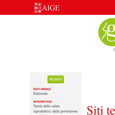
Skip
to
content
N2/2025
EDITORIALE
Editoriale
MINIREVIEW
Siti t
Tutela della salute
riproduttiva: dalla prevenzione