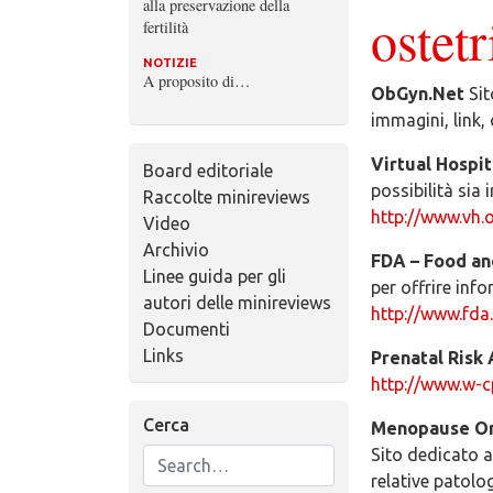
alla preservazione della
ostetr
fertilità
NOTIZIE
A proposito di…
ObGyn.Net
Sit
immagini, link,
Virtual Hospit
Board editoriale
possibilità sia
Raccolte minireviews
http://www.vh.
Video
Archivio
FDA – Food an
Linee guida per gli
per offrire inf
autori delle minireviews
http://www.fda
Documenti
Links
Prenatal Risk
http://www.w-c
Cerca
Menopause O
Sito dedicato 
relative patolog