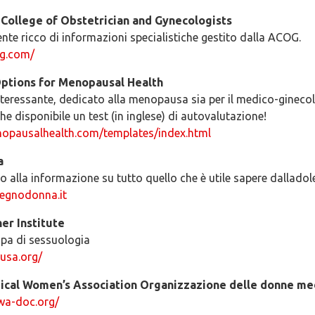
College of Obstetrician and Gynecologists
te ricco di informazioni specialistiche gestito dalla ACOG.
og.com/
ptions for Menopausal Health
nteressante, dedicato alla menopausa sia per il medico-ginecol
he disponibile un test (in inglese) di autovalutazione!
opausalhealth.com/templates/index.html
a
o alla informazione su tutto quello che è utile sapere dalladol
egnodonna.it
er Institute
upa di sessuologia
-usa.org/
cal Women’s Association Organizzazione delle donne me
wa-doc.org/