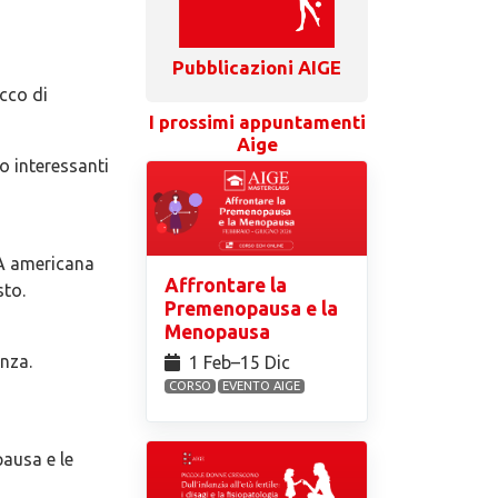
Pubblicazioni AIGE
icco di
I prossimi appuntamenti
Aige
o interessanti
DA americana
Affrontare la
sto.
Premenopausa e la
Menopausa
anza.
1 Feb⁠–15 Dic
CORSO
EVENTO AIGE
ausa e le