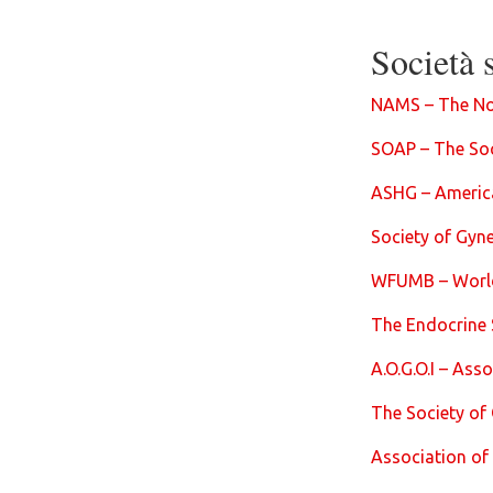
Società s
NAMS – The No
SOAP – The Soc
ASHG – Americ
Society of Gyn
WFUMB – World 
The Endocrine 
A.O.G.O.I – Asso
The Society of
Association of