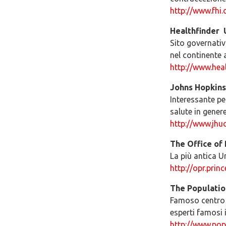
http://www.fhi.
Healthfinder ­
Sito governativ
nel continente
http://www.heal
Johns Hopkins
Interessante per
salute in gene
http://www.jhuc
The Office of 
La più antica U
http://opr.prin
The Populatio
Famoso centro d
esperti famosi 
http://www.pop