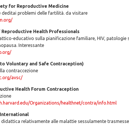
ety for Reproductive Medicine
editai problemi delle fartilità. da visitare
m.org/
f Reproductive Health Professionals
dattico-educativo sulla pianificazione familiare, HIV, patologi
opausa. Interessante
p.org/
to Voluntary and Safe Contraception)
lla contraccezione
c.org/avsc/
uctive Health Forum Contraception
ezione
h.harvard.edu/Organizations/healthnet/contra/info.html
International
a didattica relativamente alle malattie sessulamente trasmesse