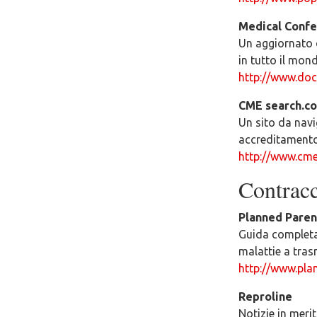
Medical Confe
Un aggiornato 
in tutto il mon
http://www.doc
CME search.c
Un sito da navi
accreditamento
http://www.cme
Contracce
Planned Pare
Guida completal
malattie a tras
http://www.pla
Reproline
Notizie in merit