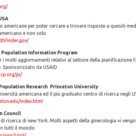
org/
 USA
o americane per poter cercare e trovare risposte a quesiti medi
 americano e non solo
thfinder.gov/
 Population Information Program
 i molti aggiornamenti relativi al settore della pianificazione f
re. Sponsorizzato da USAID
cp.org/pr/
Population Research ­ Princeton University
niversità americana ed il più graduato centro di ricerca negli 
ceton.edu/index.html
n Council
i ricerca di new York. Molti aspetti della ginecologia vi veng
in tutti il mondo
council.org/