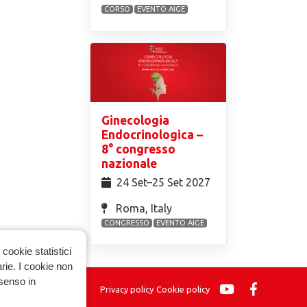
CORSO
EVENTO AIGE
Ginecologia
Endocrinologica –
8° congresso
nazionale
24 Set⁠–25 Set 2027
Roma, Italy
CONGRESSO
EVENTO AIGE
cookie statistici
arie. I cookie non
nsenso in
Privacy policy
Cookie policy