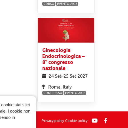
CORSO
EVENTO AIGE
Ginecologia
Endocrinologica –
8° congresso
nazionale
24 Set⁠–25 Set 2027
Roma, Italy
CONGRESSO
EVENTO AIGE
cookie statistici
arie. I cookie non
nsenso in
Privacy policy
Cookie policy