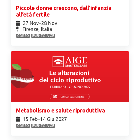
Piccole donne crescono, dall’infanzia
all’età fertile
27 Nov⁠–28 Nov
Firenze, Italia
CORSO
EVENTO AIGE
Metabolismo e salute riproduttiva
15 Feb⁠–14 Giu 2027
CORSO
EVENTO AIGE