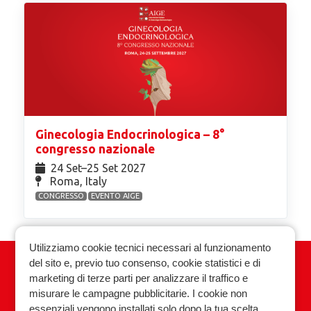
Ginecologia Endocrinologica – 8°
congresso nazionale
24 Set⁠–25 Set 2027
Roma, Italy
CONGRESSO
EVENTO AIGE
Utilizziamo cookie tecnici necessari al funzionamento
del sito e, previo tuo consenso, cookie statistici e di
Associazione Italiana Ginecologia
marketing di terze parti per analizzare il traffico e
Endocrinologica
misurare le campagne pubblicitarie. I cookie non
essenziali vengono installati solo dopo la tua scelta.
Privacy policy
Cookie policy