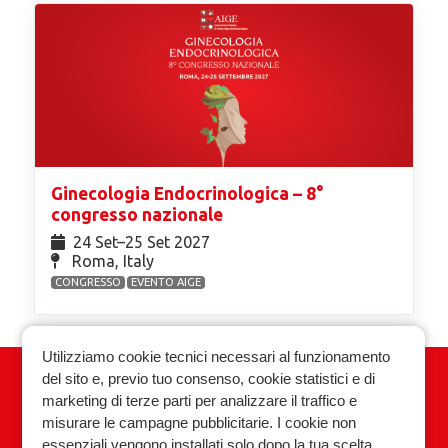
Ginecologia Endocrinologica – 8°
congresso nazionale
24 Set⁠–25 Set 2027
Roma, Italy
CONGRESSO
EVENTO AIGE
Utilizziamo cookie tecnici necessari al funzionamento
del sito e, previo tuo consenso, cookie statistici e di
Associazione Italiana Ginecologia
marketing di terze parti per analizzare il traffico e
Endocrinologica
misurare le campagne pubblicitarie. I cookie non
essenziali vengono installati solo dopo la tua scelta.
Privacy policy
Cookie policy