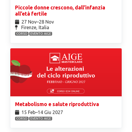
Piccole donne crescono, dall’infanzia
all’età fertile
27 Nov⁠–28 Nov
Firenze, Italia
CORSO
EVENTO AIGE
Metabolismo e salute riproduttiva
15 Feb⁠–14 Giu 2027
CORSO
EVENTO AIGE