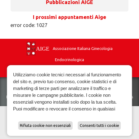
Pubblicazioni AIGE
I prossimi appuntamenti Aige
error code: 1027
Associazione Italiana Ginecologia
Endocrinologica
Privacy policy
Cookie policy
Utilizziamo cookie tecnici necessari al funzionamento
del sito e, previo tuo consenso, cookie statistici e di
marketing di terze parti per analizzare il traffico e
misurare le campagne pubblicitarie. I cookie non
Biomedical Technologies Srl VAT. 01118070927
Privacy policy
|
Cookies
essenziali vengono installati solo dopo la tua scelta.
Puoi modificare o revocare il consenso in qualsiasi
momento.
Scopri di piu e gestisci le preferenze sui cookie.
Rifiuta cookie non essenziali
Consenti tutti i cookie