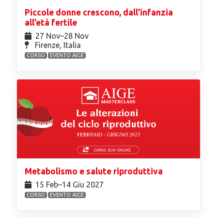
Piccole donne crescono, dall’infanzia
all’età fertile
27 Nov⁠–28 Nov
Firenze, Italia
CORSO
EVENTO AIGE
Metabolismo e salute riproduttiva
15 Feb⁠–14 Giu 2027
CORSO
EVENTO AIGE