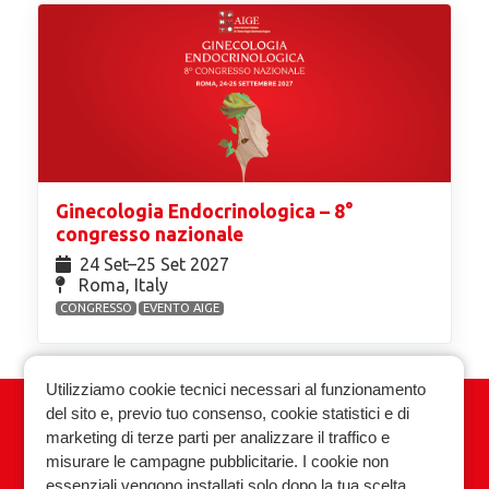
Ginecologia Endocrinologica – 8°
congresso nazionale
24 Set⁠–25 Set 2027
Roma, Italy
CONGRESSO
EVENTO AIGE
Utilizziamo cookie tecnici necessari al funzionamento
del sito e, previo tuo consenso, cookie statistici e di
Associazione Italiana Ginecologia
marketing di terze parti per analizzare il traffico e
Endocrinologica
misurare le campagne pubblicitarie. I cookie non
essenziali vengono installati solo dopo la tua scelta.
Privacy policy
Cookie policy