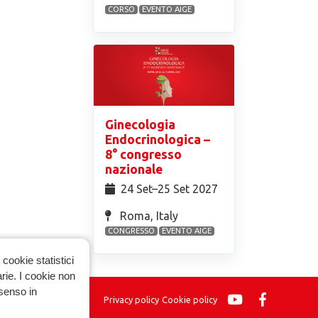
CORSO
EVENTO AIGE
Ginecologia
Endocrinologica –
8° congresso
nazionale
24 Set⁠–25 Set 2027
Roma, Italy
CONGRESSO
EVENTO AIGE
cookie statistici
arie. I cookie non
nsenso in
Privacy policy
Cookie policy