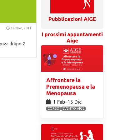
Pubblicazioni AIGE
12 Nov, 2011
I prossimi appuntamenti
Aige
enza di tipo 2
Affrontare la
Premenopausa e la
Menopausa
1 Feb⁠–15 Dic
CORSO
EVENTO AIGE