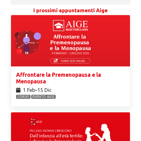
I prossimi appuntamenti Aige
Affrontare la Premenopausa e la
Menopausa
1 Feb⁠–15 Dic
CORSO
EVENTO AIGE