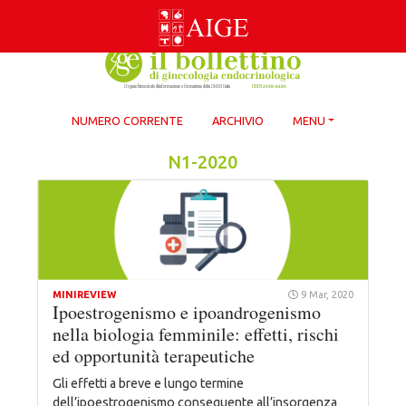
Skip
to
content
NUMERO CORRENTE
ARCHIVIO
MENU
N1-2020
MINIREVIEW
9 Mar, 2020
Ipoestrogenismo e ipoandrogenismo
nella biologia femminile: effetti, rischi
ed opportunità terapeutiche
Gli effetti a breve e lungo termine
dell’ipoestrogenismo conseguente all’insorgenza