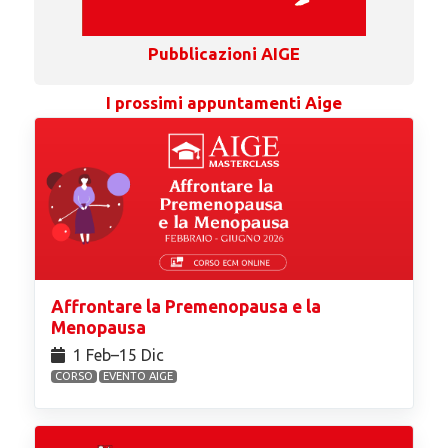
Pubblicazioni AIGE
I prossimi appuntamenti Aige
Affrontare la Premenopausa e la
Menopausa
1 Feb⁠–15 Dic
CORSO
EVENTO AIGE