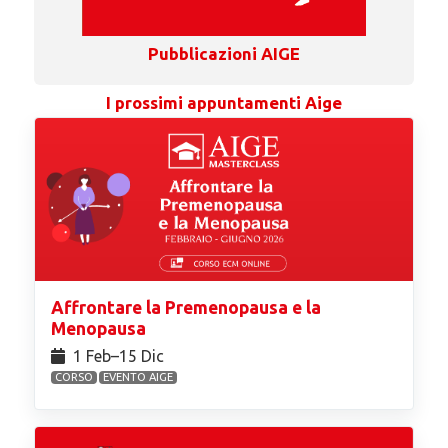
Pubblicazioni AIGE
I prossimi appuntamenti Aige
Affrontare la Premenopausa e la
Menopausa
1 Feb⁠–15 Dic
CORSO
EVENTO AIGE