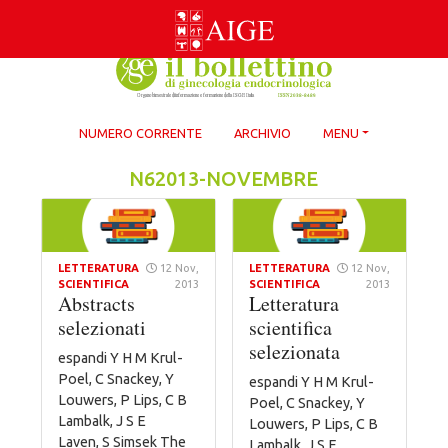
Skip
to
content
NUMERO CORRENTE
ARCHIVIO
MENU
N62013-NOVEMBRE
LETTERATURA
12 Nov,
LETTERATURA
12 Nov,
SCIENTIFICA
2013
SCIENTIFICA
2013
Abstracts
Letteratura
selezionati
scientifica
selezionata
espandi Y H M Krul-
Poel, C Snackey, Y
espandi Y H M Krul-
Louwers, P Lips, C B
Poel, C Snackey, Y
Lambalk, J S E
Louwers, P Lips, C B
Laven, S Simsek The
Lambalk, J S E