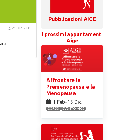
Pubblicazioni AIGE
21 Dic, 2019
I prossimi appuntamenti
Aige
tano
Affrontare la
Premenopausa e la
Menopausa
1 Feb⁠–15 Dic
CORSO
EVENTO AIGE