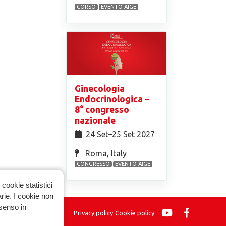
CORSO
EVENTO AIGE
Ginecologia
Endocrinologica –
8° congresso
nazionale
24 Set⁠–25 Set 2027
Roma, Italy
CONGRESSO
EVENTO AIGE
cookie statistici
arie. I cookie non
nsenso in
Privacy policy
Cookie policy