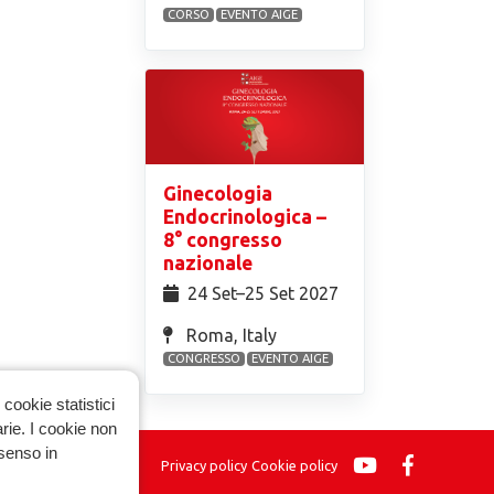
CORSO
EVENTO AIGE
Ginecologia
Endocrinologica –
8° congresso
nazionale
24 Set⁠–25 Set 2027
Roma, Italy
CONGRESSO
EVENTO AIGE
cookie statistici
arie. I cookie non
nsenso in
Privacy policy
Cookie policy