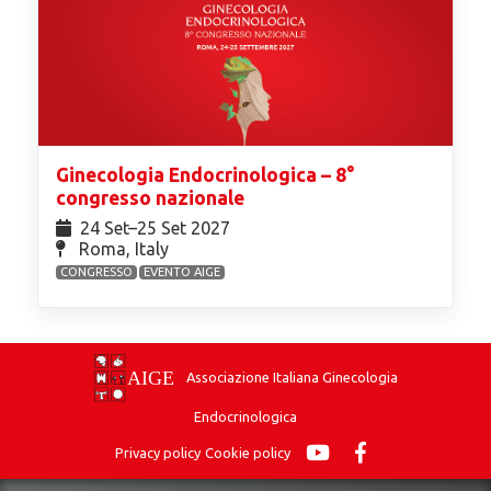
Ginecologia Endocrinologica – 8°
congresso nazionale
24 Set⁠–25 Set 2027
Roma, Italy
CONGRESSO
EVENTO AIGE
Associazione Italiana Ginecologia
Endocrinologica
Privacy policy
Cookie policy