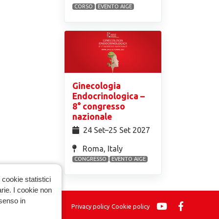
CORSO
EVENTO AIGE
Ginecologia
Endocrinologica –
8° congresso
nazionale
24 Set⁠–25 Set 2027
Roma, Italy
CONGRESSO
EVENTO AIGE
cookie statistici
arie. I cookie non
nsenso in
Privacy policy
Cookie policy