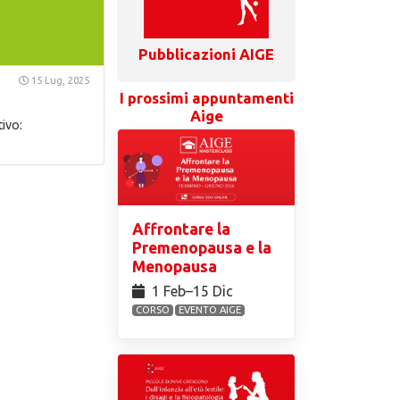
Pubblicazioni AIGE
15 Lug, 2025
I prossimi appuntamenti
Aige
ivo:
Affrontare la
Premenopausa e la
Menopausa
1 Feb⁠–15 Dic
CORSO
EVENTO AIGE