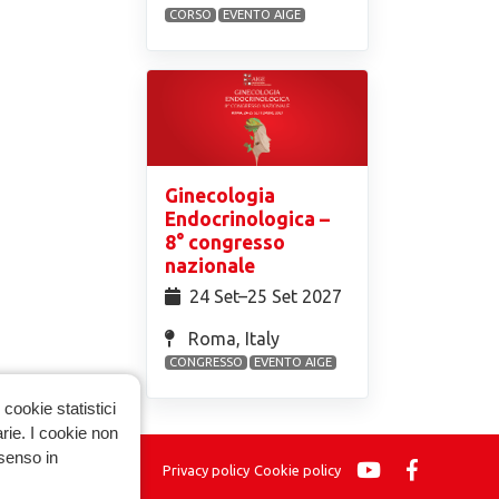
CORSO
EVENTO AIGE
Ginecologia
Endocrinologica –
8° congresso
nazionale
24 Set⁠–25 Set 2027
Roma, Italy
CONGRESSO
EVENTO AIGE
cookie statistici
arie. I cookie non
nsenso in
Privacy policy
Cookie policy