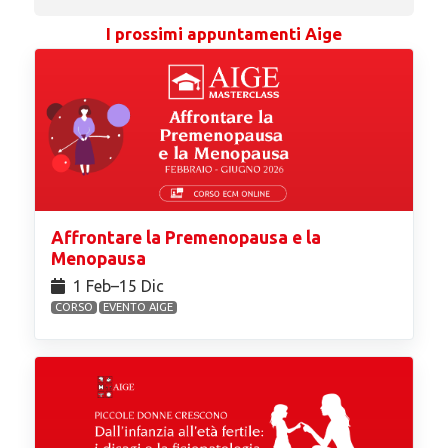
I prossimi appuntamenti Aige
Affrontare la Premenopausa e la
Menopausa
1 Feb⁠–15 Dic
CORSO
EVENTO AIGE