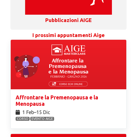
Pubblicazioni AIGE
I prossimi appuntamenti Aige
Affrontare la Premenopausa e la
Menopausa
1 Feb⁠–15 Dic
CORSO
EVENTO AIGE