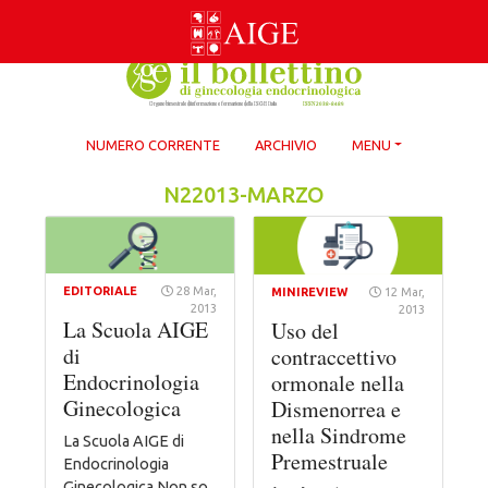
Skip
to
content
NUMERO CORRENTE
ARCHIVIO
MENU
N22013-MARZO
EDITORIALE
28 Mar,
MINIREVIEW
12 Mar,
2013
2013
La Scuola AIGE
Uso del
di
contraccettivo
Endocrinologia
ormonale nella
Ginecologica
Dismenorrea e
nella Sindrome
La Scuola AIGE di
Premestruale
Endocrinologia
Ginecologica Non so