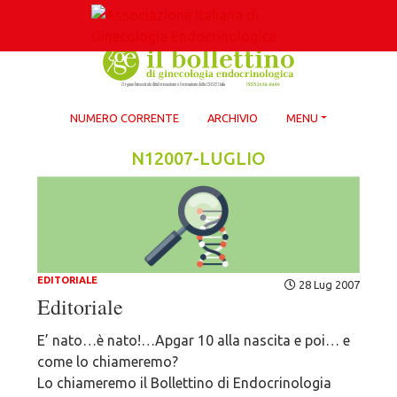
Skip
to
content
NUMERO CORRENTE
ARCHIVIO
MENU
N12007-LUGLIO
EDITORIALE
28 Lug 2007
Editoriale
E’ nato…è nato!…Apgar 10 alla nascita e poi… e
come lo chiameremo?
Lo chiameremo il Bollettino di Endocrinologia