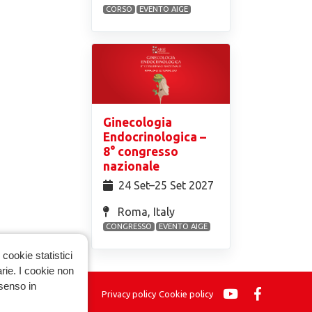
CORSO
EVENTO AIGE
Ginecologia
Endocrinologica –
8° congresso
nazionale
24 Set⁠–25 Set 2027
Roma, Italy
CONGRESSO
EVENTO AIGE
cookie statistici
arie. I cookie non
nsenso in
Privacy policy
Cookie policy