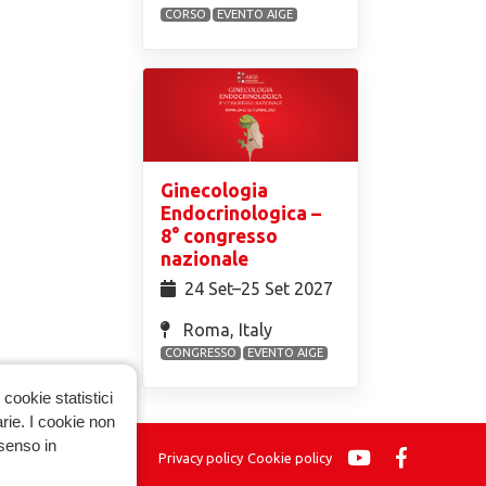
CORSO
EVENTO AIGE
Ginecologia
Endocrinologica –
8° congresso
nazionale
24 Set⁠–25 Set 2027
Roma, Italy
CONGRESSO
EVENTO AIGE
cookie statistici
arie. I cookie non
nsenso in
Privacy policy
Cookie policy