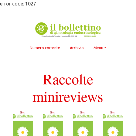
Skip
error code: 1027
to
content
Numero corrente
Archivio
Menu
Raccolte
minireviews