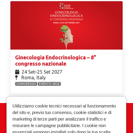
Ginecologia Endocrinologica – 8°
congresso nazionale
24 Set⁠–25 Set 2027
Roma, Italy
CONGRESSO
EVENTO AIGE
Utilizziamo cookie tecnici necessari al funzionamento
del sito e, previo tuo consenso, cookie statistici e di
Associazione Italiana Ginecologia
marketing di terze parti per analizzare il traffico e
Endocrinologica
misurare le campagne pubblicitarie. I cookie non
essenziali vengono installati solo dopo la tua scelta.
Privacy policy
Cookie policy