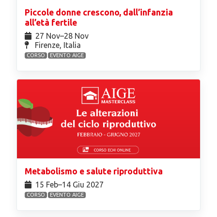
Piccole donne crescono, dall’infanzia
all’età fertile
27 Nov⁠–28 Nov
Firenze, Italia
CORSO
EVENTO AIGE
Metabolismo e salute riproduttiva
15 Feb⁠–14 Giu 2027
CORSO
EVENTO AIGE