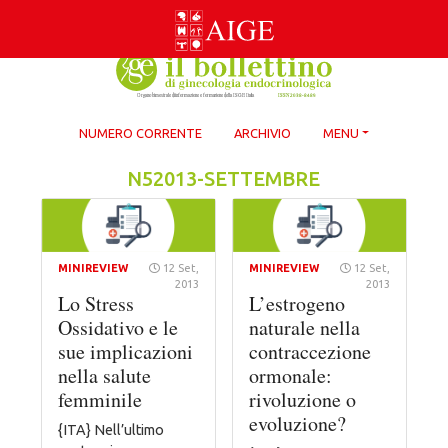
Skip
to
content
NUMERO CORRENTE
ARCHIVIO
MENU
N52013-SETTEMBRE
MINIREVIEW
12 Set,
MINIREVIEW
12 Set,
2013
2013
Lo Stress
L’estrogeno
Ossidativo e le
naturale nella
sue implicazioni
contraccezione
nella salute
ormonale:
femminile
rivoluzione o
evoluzione?
{ITA} Nell’ultimo