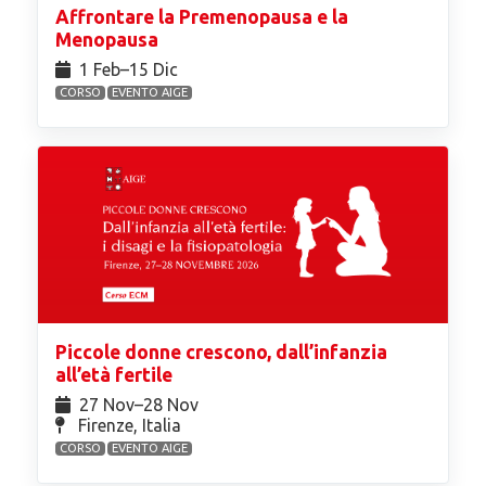
Affrontare la Premenopausa e la
Menopausa
1 Feb⁠–15 Dic
CORSO
EVENTO AIGE
Piccole donne crescono, dall’infanzia
all’età fertile
27 Nov⁠–28 Nov
Firenze, Italia
CORSO
EVENTO AIGE