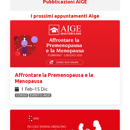
Pubblicazioni AIGE
I prossimi appuntamenti Aige
Affrontare la Premenopausa e la
Menopausa
1 Feb⁠–15 Dic
CORSO
EVENTO AIGE