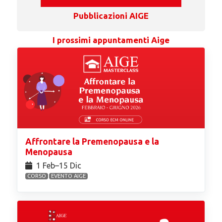
Pubblicazioni AIGE
I prossimi appuntamenti Aige
Affrontare la Premenopausa e la
Menopausa
1 Feb⁠–15 Dic
CORSO
EVENTO AIGE