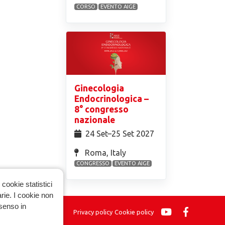
CORSO
EVENTO AIGE
Ginecologia
Endocrinologica –
8° congresso
nazionale
24 Set⁠–25 Set 2027
Roma, Italy
CONGRESSO
EVENTO AIGE
cookie statistici
arie. I cookie non
nsenso in
Privacy policy
Cookie policy