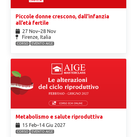
Piccole donne crescono, dall’infanzia
all’età fertile
27 Nov⁠–28 Nov
Firenze, Italia
CORSO
EVENTO AIGE
Metabolismo e salute riproduttiva
15 Feb⁠–14 Giu 2027
CORSO
EVENTO AIGE