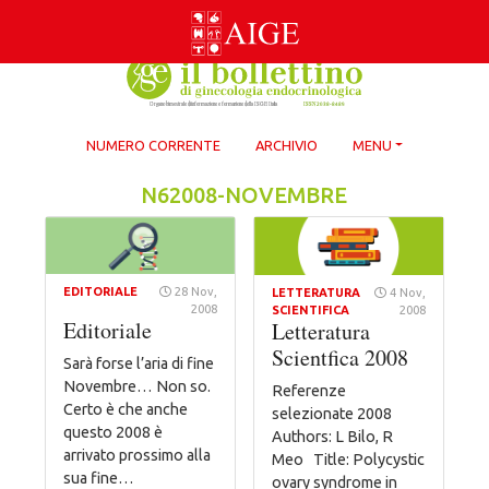
Skip
to
content
NUMERO CORRENTE
ARCHIVIO
MENU
N62008-NOVEMBRE
EDITORIALE
28 Nov,
LETTERATURA
4 Nov,
2008
SCIENTIFICA
2008
Editoriale
Letteratura
Scientfica 2008
Sarà forse l’aria di fine
Novembre… Non so.
Referenze
Certo è che anche
selezionate 2008
questo 2008 è
Authors: L Bilo, R
arrivato prossimo alla
Meo Title: Polycystic
sua fine…
ovary syndrome in