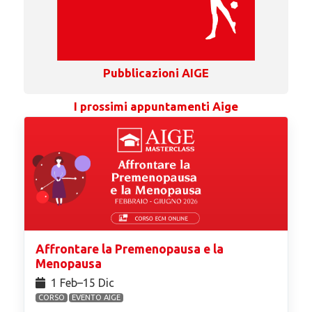
Pubblicazioni AIGE
I prossimi appuntamenti Aige
Affrontare la Premenopausa e la
Menopausa
1 Feb⁠–15 Dic
CORSO
EVENTO AIGE