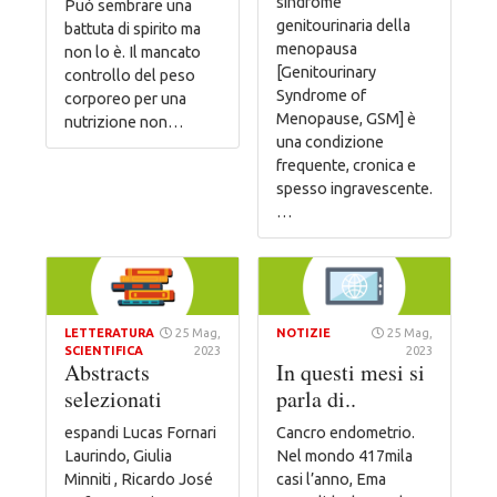
sindrome
Può sembrare una
genitourinaria della
battuta di spirito ma
menopausa
non lo è. Il mancato
[Genitourinary
controllo del peso
Syndrome of
corporeo per una
Menopause, GSM] è
nutrizione non…
una condizione
frequente, cronica e
spesso ingravescente.
…
LETTERATURA
25 Mag,
NOTIZIE
25 Mag,
SCIENTIFICA
2023
2023
Abstracts
In questi mesi si
selezionati
parla di..
espandi Lucas Fornari
Cancro endometrio.
Laurindo, Giulia
Nel mondo 417mila
Minniti , Ricardo José
casi l’anno, Ema