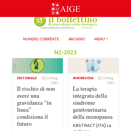
Skip
to
content
NUMERO CORRENTE
ARCHIVIO
MENU
N2-2023
EDITORIALE
25 Mag,
MINIREVIEW
25 Mag,
2023
2023
Il rischio di non
La terapia
avere una
integrata della
gravidanza “in
sindrome
linea”
genitourinaria
condiziona il
della menopausa
futuro
ABSTRACT {ITA} La