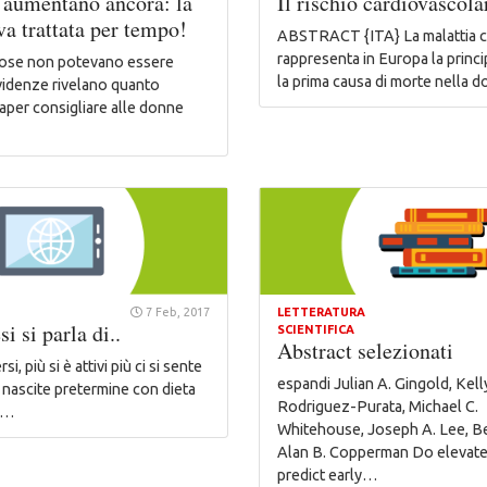
 aumentano ancora: la
Il rischio cardiovascola
a trattata per tempo!
ABSTRACT {ITA} La malattia c
rappresenta in Europa la princi
cose non potevano essere
la prima causa di morte nella 
evidenze rivelano quanto
saper consigliare alle donne
7 Feb, 2017
LETTERATURA
i si parla di..
SCIENTIFICA
Abstract selezionati
i, più si è attivi più ci si sente
espandi Julian A. Gingold, Kel
io nascite pretermine con dieta
Rodriguez-Purata, Michael C.
e…
Whitehouse, Joseph A. Lee, Be
Alan B. Copperman Do elevate
predict early…