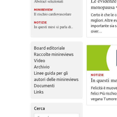
Le evidenze
Abstract selezionati
menopausa v
MINIREVIEW
Il rischio cardiovascolare
Certo è che le 
migliori. Altre 
NOTIZIE
importante sia 
In questi mesi si parla di..
over…
Board editoriale
Raccolte minireviews
Video
Archivio
Linee guida per gli
NOTIZIE
In questi mes
autori delle minireviews
Documenti
Felicità è muovers
Links
felici Più risch
vegana Tumor
Cerca