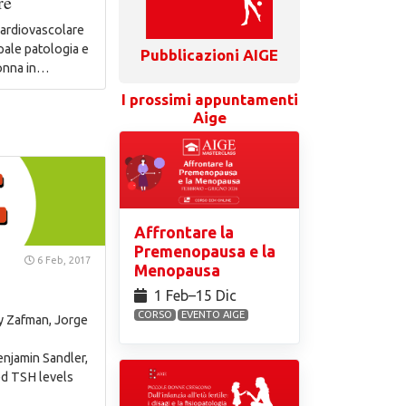
re
ardiovascolare
pale patologia e
Pubblicazioni AIGE
donna in…
I prossimi appuntamenti
Aige
Affrontare la
Premenopausa e la
6 Feb, 2017
Menopausa
1 Feb⁠–15 Dic
CORSO
EVENTO AIGE
ly Zafman, Jorge
njamin Sandler,
d TSH levels