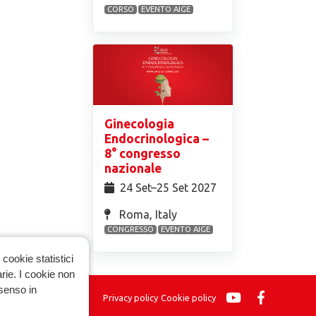
CORSO
EVENTO AIGE
Ginecologia
Endocrinologica –
8° congresso
nazionale
24 Set⁠–25 Set 2027
Roma, Italy
CONGRESSO
EVENTO AIGE
cookie statistici
arie. I cookie non
nsenso in
Privacy policy
Cookie policy