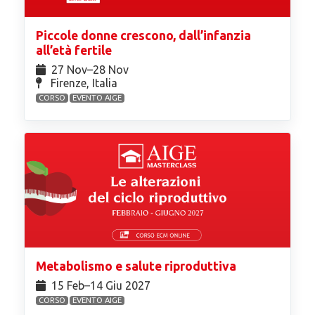
Piccole donne crescono, dall’infanzia
all’età fertile
27 Nov⁠–28 Nov
Firenze, Italia
CORSO
EVENTO AIGE
Metabolismo e salute riproduttiva
15 Feb⁠–14 Giu 2027
CORSO
EVENTO AIGE