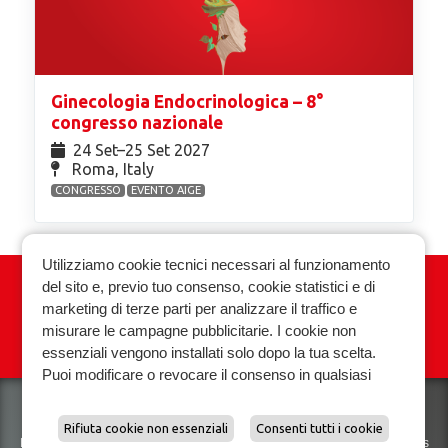
Ginecologia Endocrinologica – 8°
congresso nazionale
24 Set⁠–25 Set 2027
Roma, Italy
CONGRESSO
EVENTO AIGE
Utilizziamo cookie tecnici necessari al funzionamento
del sito e, previo tuo consenso, cookie statistici e di
Associazione Italiana Ginecologia
marketing di terze parti per analizzare il traffico e
Endocrinologica
misurare le campagne pubblicitarie. I cookie non
essenziali vengono installati solo dopo la tua scelta.
Privacy policy
Cookie policy
Puoi modificare o revocare il consenso in qualsiasi
momento.
Scopri di piu e gestisci le preferenze sui cookie.
Rifiuta cookie non essenziali
Consenti tutti i cookie
Biomedical Technologies Srl VAT. 01118070927
Privacy policy
|
Cookies