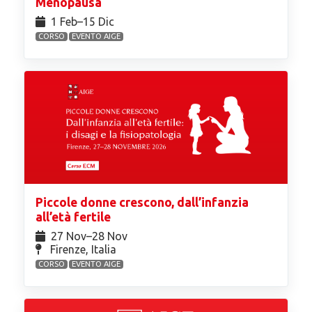
Menopausa
1 Feb⁠–15 Dic
CORSO
EVENTO AIGE
Piccole donne crescono, dall’infanzia
all’età fertile
27 Nov⁠–28 Nov
Firenze, Italia
CORSO
EVENTO AIGE