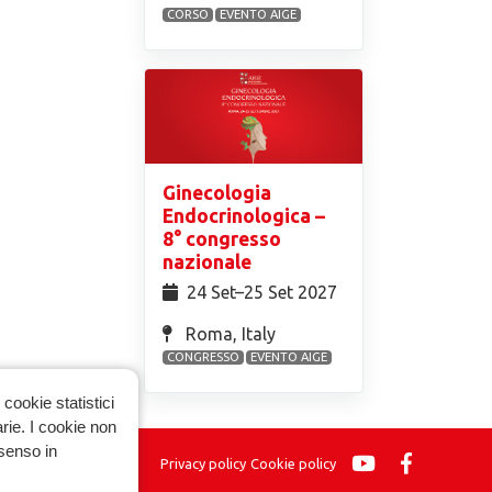
CORSO
EVENTO AIGE
Ginecologia
Endocrinologica –
8° congresso
nazionale
24 Set⁠–25 Set 2027
Roma, Italy
CONGRESSO
EVENTO AIGE
cookie statistici
arie. I cookie non
nsenso in
Privacy policy
Cookie policy