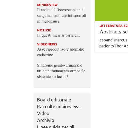
MINIREVIEW
Il ruolo dell’isteroscopia nei
sanguinamenti uterini anomali
in menopausa
LETTERATURA SC
Abstracts se
NOTIZIE
In questi mesi si parla di..
espandi Marcus 
VIDEONEWS
patientsTher A
Asse riproduttivo e anomalie
endocrine
Sindrome genito-urinaria: è
utile un trattamento ormonale
sistemico o locale?
Board editoriale
Raccolte minireviews
Video
Archivio
Linee guida per gli