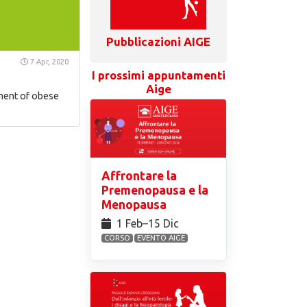
Pubblicazioni AIGE
7 Apr, 2020
I prossimi appuntamenti
Aige
tment of obese
Affrontare la
Premenopausa e la
Menopausa
1 Feb⁠–15 Dic
CORSO
EVENTO AIGE