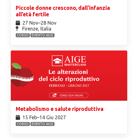
Piccole donne crescono, dall’infanzia
all’età fertile
27 Nov⁠–28 Nov
Firenze, Italia
CORSO
EVENTO AIGE
Metabolismo e salute riproduttiva
15 Feb⁠–14 Giu 2027
CORSO
EVENTO AIGE