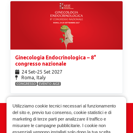
Ginecologia Endocrinologica – 8°
congresso nazionale
24 Set⁠–25 Set 2027
Roma, Italy
CONGRESSO
EVENTO AIGE
Utilizziamo cookie tecnici necessari al funzionamento
del sito e, previo tuo consenso, cookie statistici e di
Associazione Italiana Ginecologia
marketing di terze parti per analizzare il traffico e
Endocrinologica
misurare le campagne pubblicitarie. I cookie non
essenziali vengono installati solo dopo la tua scelta.
Privacy policy
Cookie policy