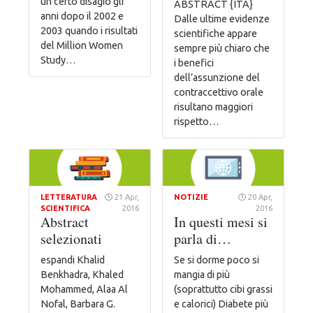
un certo disagio gli
ABSTRACT {ITA}
anni dopo il 2002 e
Dalle ultime evidenze
2003 quando i risultati
scientifiche appare
del Million Women
sempre più chiaro che
Study…
i benefici
dell’assunzione del
contraccettivo orale
risultano maggiori
rispetto…
LETTERATURA
21 Apr,
NOTIZIE
20 Apr,
SCIENTIFICA
2016
2016
Abstract
In questi mesi si
selezionati
parla di…
espandi Khalid
Se si dorme poco si
Benkhadra, Khaled
mangia di più
Mohammed, Alaa Al
(soprattutto cibi grassi
Nofal, Barbara G.
e calorici) Diabete più