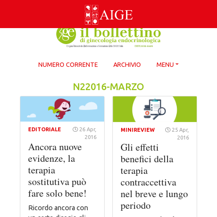
Skip
to
content
NUMERO CORRENTE
ARCHIVIO
MENU
N22016-MARZO
EDITORIALE
26 Apr,
MINIREVIEW
25 Apr,
2016
2016
Ancora nuove
Gli effetti
evidenze, la
benefici della
terapia
terapia
sostitutiva può
contraccettiva
fare solo bene!
nel breve e lungo
periodo
Ricordo ancora con