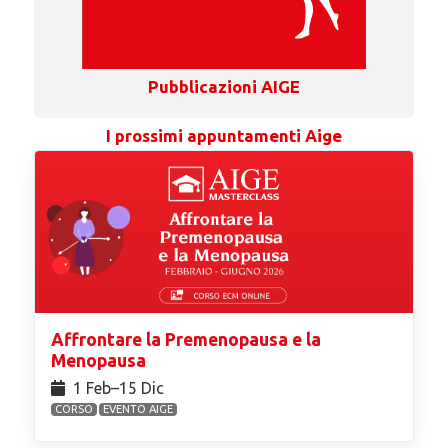
Pubblicazioni AIGE
I prossimi appuntamenti Aige
Affrontare la Premenopausa e la
Menopausa
1 Feb⁠–15 Dic
CORSO
EVENTO AIGE